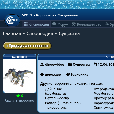
SPORE - Корпорация Создателей
Споропедия
Форум
Коллекция рас
Ур
Главная
»
Споропедия
»
Существа
« Предыдущее творение
Барионикс
Бар
dinoewidoe
Существа
12.06.20
динозавр
Барионикс
Другие творения с похожими тегами:
Дейноних
Птеродакти
Megalosaurus
Megalosauru
0
Офтальмозавр
Протоцерат
Скачать творение
Раптор (Jurassic Park)
Паразаурол
Трицератопс
Орнитомим